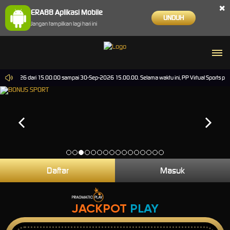
×
ERA88 Aplikasi Mobile
UNDUH
Jangan tampilkan lagi hari ini
0-Jun-2026 dari 15.00.00 sampai 30-Sep-2026 15.00.00. Selama waktu ini, PP Virtual Sports pe
Daftar
Masuk
JACKPOT
PLAY