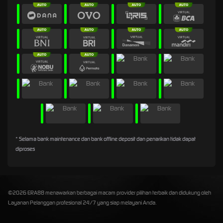
* Selama bank maintenance dan bank offline deposit dan penarikan tidak dapat
diproses
©2026 ERA88 menawarkan berbagai macam provider pilihan terbaik dan didukung oleh
Layanan Pelanggan profesional 24/7 yang siap melayani Anda.