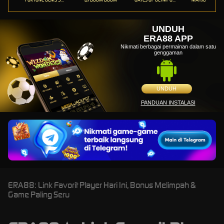
UNDUH
ERA88 APP
Nikmati berbagai permainan dalam satu
genggaman
UNDUH
PANDUAN INSTALASI
ERA88: Link Favorit Player Hari Ini, Bonus Melimpah &
Game Paling Seru