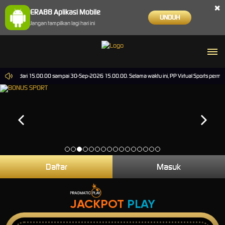
×
ERA88 Aplikasi Mobile
UNDUH
Jangan tampilkan lagi hari ini
un-2026 dari 15.00.00 sampai 30-Sep-2026 15.00.00. Selama waktu ini, PP Virtual Sports perma
Daftar
Masuk
JACKPOT
PLAY