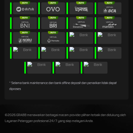
* Selama bank maintenance dan bank offline deposit dan penarikan tidak dapat
diproses
©2026 ERA88 menawarkan berbagai macam provider pilihan terbaik dan didukung oleh
Layanan Pelanggan profesional 24/7 yang siap melayani Anda.