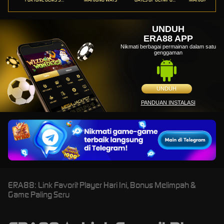
UNDUH
ERA88 APP
Nikmati berbagai permainan dalam satu
genggaman
UNDUH
PANDUAN INSTALASI
ERA88: Link Favorit Player Hari Ini, Bonus Melimpah &
Game Paling Seru