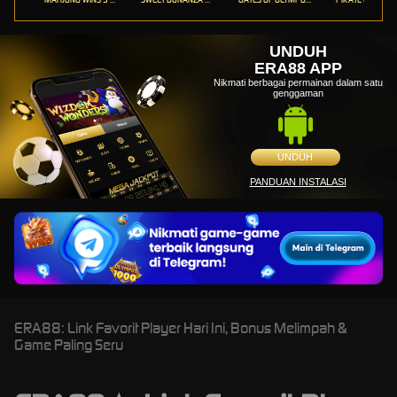
UNDUH
ERA88 APP
Nikmati berbagai permainan dalam satu
genggaman
UNDUH
PANDUAN INSTALASI
ERA88: Link Favorit Player Hari Ini, Bonus Melimpah &
Game Paling Seru