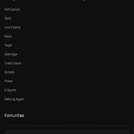
Hot Games
Slots
Live Casino
Race
Togel
Olahraga
Crash Game
Arcade
Poker
E-Sports
Sabung Ayam
Komunitas