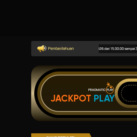
Pemberitahuan
Pemeliharaan Terjadwal: PP Virtual Sports pada 30-Jun-2026 dari 15.00.00 sampai 30-Sep-2
JACKPOT
PLAY