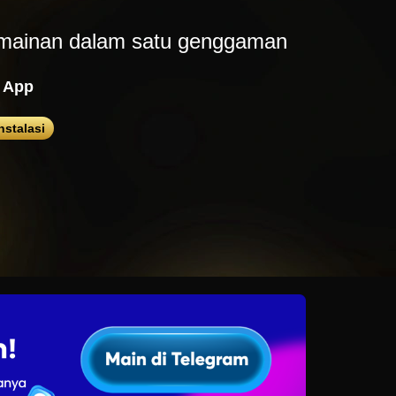
rmainan dalam satu genggaman
 App
nstalasi