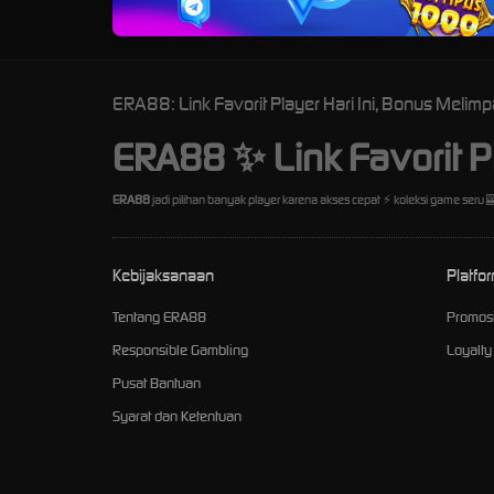
ERA88: Link Favorit Player Hari Ini, Bonus Melim
ERA88 ✨ Link Favorit P
ERA88
jadi pilihan banyak player karena akses cepat ⚡ koleksi game ser
Kebijaksanaan
Platfo
Tentang ERA88
Promos
Responsible Gambling
Loyalty
Pusat Bantuan
Syarat dan Ketentuan