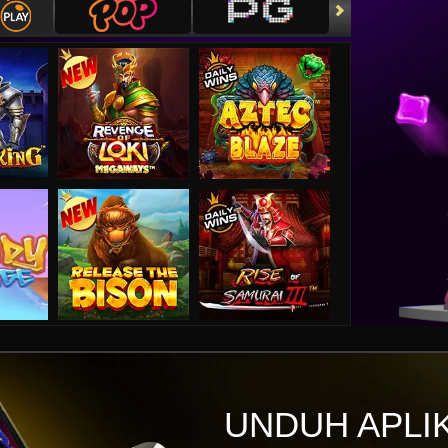
UNDUH APLIK