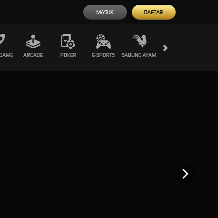
MASUK
DAFTAR
 GAME
ARCADE
POKER
E-SPORTS
SABUNG AYAM
PROMOSI