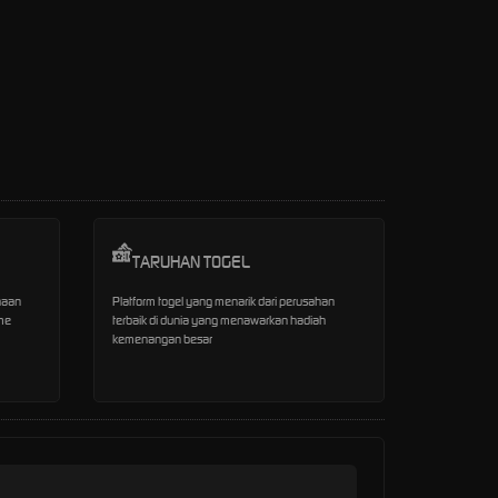
TARUHAN TOGEL
haan
Platform togel yang menarik dari perusahan
ame
terbaik di dunia yang menawarkan hadiah
kemenangan besar